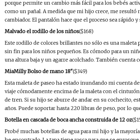
porque permite un cambio más fácil para los bebés activ
como un pañal. A medida que mi hijo crece, me resultó m
cambiador. El pantalón hace que el proceso sea rápido y 
Malvado el rodillo de los niños
($168)
Este rodillo de colores brillantes no sólo es una malet
sin fin para los niños pequeños. Es cómodo para un niño 
una altura baja y un agarre acolchado. También cuenta co
MiaMilly Bolso de mano 18"
($349)
Esta maleta de paseo ha estado inundando mi cuenta de 
viaje cómodamente encima de la maleta con el cinturón 
de tren. Si su hijo se aburre de andar en su cochecito, 
años. Puede soportar hasta 220 libras de peso, por lo q
Botella en cascada de boca ancha construida de 12 oz
($1
Probé muchas botellas de agua para mi hijo y la mayoría
he encontrado. La tapa tiene rosca para que se enrosque