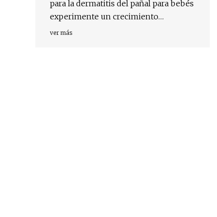
para la dermatitis del pañal para bebés
experimente un crecimiento
maravilloso en un futuro próximo
ver más