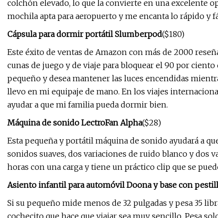
colchón elevado, lo que la convierte en una excelente o
mochila apta para aeropuerto y me encanta lo rápido y fá
Cápsula para dormir portátil Slumberpod
($180)
Este éxito de ventas de Amazon con más de 2000 reseñas
cunas de juego y de viaje para bloquear el 90 por ciento 
pequeño y desea mantener las luces encendidas mientra
llevo en mi equipaje de mano. En los viajes internacion
ayudar a que mi familia pueda dormir bien.
Máquina de sonido LectroFan Alpha
($28)
Esta pequeña y portátil máquina de sonido ayudará a q
sonidos suaves, dos variaciones de ruido blanco y dos v
horas con una carga y tiene un práctico clip que se pued
Asiento infantil para automóvil Doona y base con pestil
Si su pequeño mide menos de 32 pulgadas y pesa 35 lib
cochecito que hace que viajar sea muy sencillo. Pesa solo