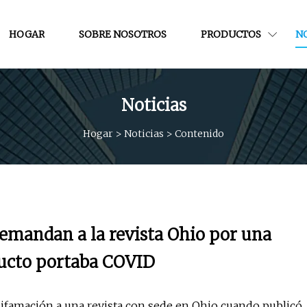
HOGAR
SOBRE NOSOTROS
PRODUCTOS
NO
Noticias
Hogar
>
Noticias
>
Contenido
 demandan a la revista Ohio por una
ducto portaba COVID
 difamación a una revista con sede en Ohio cuando publicó