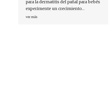
para la dermatitis del pañal para bebés
experimente un crecimiento
maravilloso en un futuro próximo
ver más