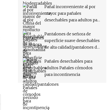
almohadilla del período de la
Pañal inconveniente al por
señora
mayor para pañales
desechables para adultos para
adultos
Pantalones de señora de
:
superficie suave desechables
de alta calidad/pantalones de
período de
señora/pantalones de toalla
Pañales desechables para
sanitaria para mujer
adultos Pañales cómodos
para incontinencia