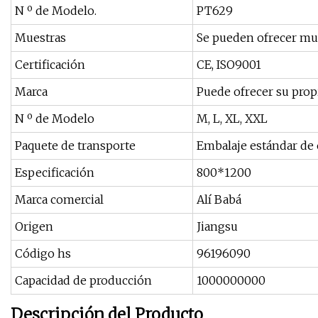
N º de Modelo.
PT629
Muestras
Se pueden ofrecer mue
Certificación
CE, ISO9001
Marca
Puede ofrecer su prop
N º de Modelo
M, L, XL, XXL
Paquete de transporte
Embalaje estándar de
Especificación
800*1200
Marca comercial
Alí Babá
Origen
Jiangsu
Código hs
96196090
Capacidad de producción
1000000000
Descripción del Producto