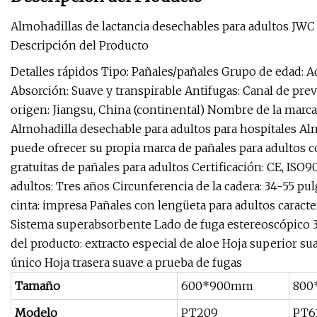
Almohadillas de lactancia desechables para adultos JWC
Descripción del Producto
Detalles rápidos Tipo: Pañales/pañales Grupo de edad: Ad
Absorción: Suave y transpirable Antifugas: Canal de pre
origen: Jiangsu, China (continental) Nombre de la mar
Almohadilla desechable para adultos para hospitales Al
puede ofrecer su propia marca de pañales para adultos 
gratuitas de pañales para adultos Certificación: CE, ISO9
adultos: Tres años Circunferencia de la cadera: 34-55 pu
cinta: impresa Pañales con lengüeta para adultos caracte
Sistema superabsorbente Lado de fuga estereoscópico 3D 
del producto: extracto especial de aloe Hoja superior su
único Hoja trasera suave a prueba de fugas
Tamaño
600*900mm
800
Modelo
PT209
PT6