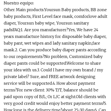
Nuestro equipo:
Other Main products:Yoursun Baby products, BB zone
baby products, First Level face mask, comforlove adult
diaper, Yoursun baby wipe, Yoursun sanitary
padsFAQ:1. Are you manufacturer?Yes, We have 24
years manufacture history for disposable baby diaper,
baby pant, wet wipes and lady sanitary napkin,face
mask.2. Can you produce baby diaper pants according
to our requirements?No problem, Customized baby
diaper pants could be supported.Welcome to share
your idea with us.3. Could I have my own brand / my
private label? Sure, and FREE artwork designing
service will be supported.4. How about payment
terms?For new client: 30% T/T, balance should be
paid upon copy of B/L; Or L/C at sight.Old clients with
very good credit would enjoy better payment terms!5.
How long is the delivery time?about 25-30 days.6. Can