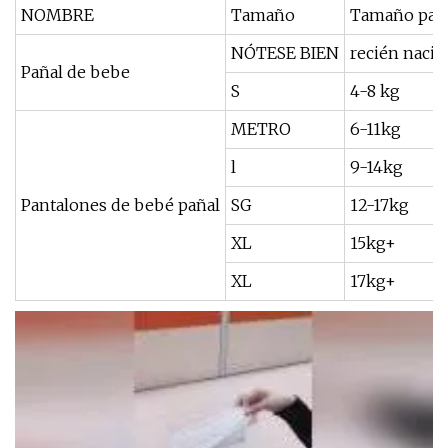
NOMBRE
Tamaño
Tamaño para
NÓTESE BIEN
recién nacid
Pañal de bebe
S
4-8 kg
METRO
6-11kg
l
9-14kg
Pantalones de bebé pañal
SG
12-17kg
XL
15kg+
XL
17kg+