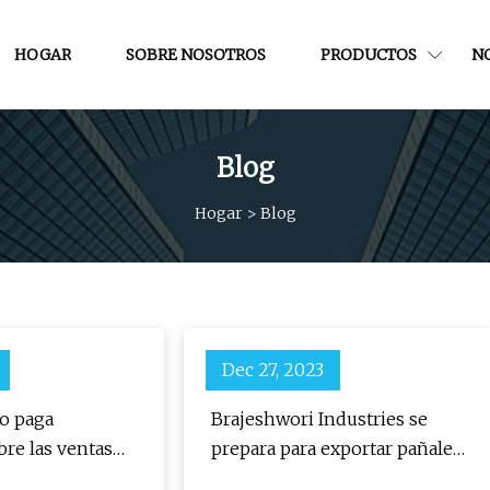
HOGAR
SOBRE NOSOTROS
PRODUCTOS
NO
Blog
Hogar
>
Blog
Dec 27, 2023
o paga
Brajeshwori Industries se
re las ventas
prepara para exportar pañales
, desde libros
para bebés a terceros países