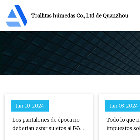
Toallitas húmedas Co., Ltd de Quanzhou
Jan 10, 2024
Jan 03, 2024
Los pantalones de época no
Todo lo que n
deberían estar sujetos al IVA
impuestos sob
del 20%, dicen las empresas
en Pensilvania