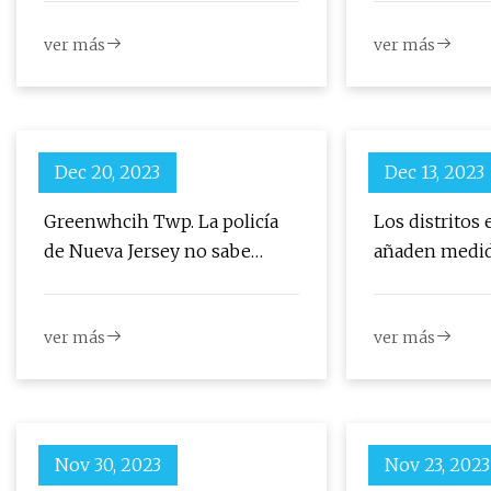
hasta servicio
ver más
ver más
Dec 20, 2023
Dec 13, 2023
Greenwhcih Twp. La policía
Los distritos 
de Nueva Jersey no sabe
añaden medid
quién es el adulto que tira
adicionales en
pañales
fútbol
ver más
ver más
Nov 30, 2023
Nov 23, 2023