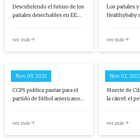
Descubriendo el futuro de los
Los pañales y 
pañales desechables en EE.
Healthybaby 
UU.
desarrollo de
consígalos en
ver más
ver más
Nov 09, 2023
Nov 02, 202
CCPS publica pautas para el
Muerte de Cil
partido de fútbol americano
la cárcel: el 
Hopkinsville vs. Christian Co.
cometió ningú
del viernes
rompió el pañ
ver más
ver más
asfixiarse