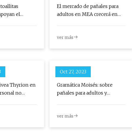
toallitas
El mercado de pañales para
apoyan el
adultos en MEA crecerá en
 su bebé:
121,66 millones de dólares de
 Target
2022 a 2027
ver más
3
Oct 27, 2023
ivea Thyrion en
Gramática Moisés: sobre
personal no
pañales para adultos y
n delito, se
causalidad versus correlación
al antes de
ver más