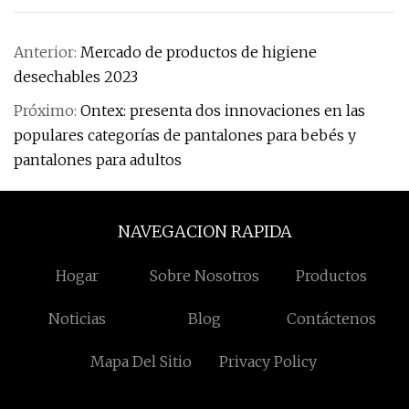
Anterior:
Mercado de productos de higiene
desechables 2023
Próximo:
Ontex: presenta dos innovaciones en las
populares categorías de pantalones para bebés y
pantalones para adultos
NAVEGACION RAPIDA
Hogar
Sobre Nosotros
Productos
Noticias
Blog
Contáctenos
Mapa Del Sitio
Privacy Policy